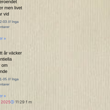
eroendet
er men livet
ar vid
02-03
Inga
tarer
er »
tt år väcker
ntiella
r om
ende
01-05
Inga
tarer
er »
1, 2025
11:29 f m