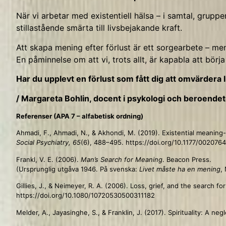
När vi arbetar med existentiell hälsa – i samtal, grupp
stillastående smärta till livsbejakande kraft.
Att skapa mening efter förlust är ett sorgearbete – men
En påminnelse om att vi, trots allt, är kapabla att börj
Har du upplevt en förlust som fått dig att omvärdera l
/ Margareta Bohlin, docent i psykologi och beroende
Referenser (APA 7 – alfabetisk ordning)
Ahmadi, F., Ahmadi, N., & Akhondi, M. (2019). Existential meaning
Social Psychiatry, 65
(6), 488–495. https://doi.org/10.1177/00207
Frankl, V. E. (2006).
Man’s Search for Meaning
. Beacon Press.
(Ursprunglig utgåva 1946. På svenska:
Livet måste ha en mening
,
Gillies, J., & Neimeyer, R. A. (2006). Loss, grief, and the search
https://doi.org/10.1080/10720530500311182
Melder, A., Jayasinghe, S., & Franklin, J. (2017). Spirituality: A 