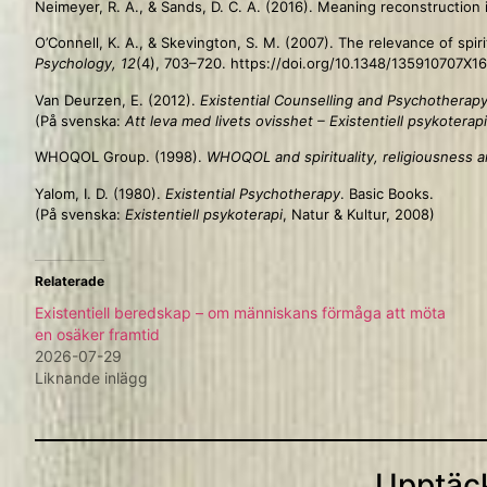
Neimeyer, R. A., & Sands, D. C. A. (2016). Meaning reconstruction 
O’Connell, K. A., & Skevington, S. M. (2007). The relevance of spiri
Psychology, 12
(4), 703–720. https://doi.org/10.1348/135910707X1
Van Deurzen, E. (2012).
Existential Counselling and Psychotherapy
(På svenska:
Att leva med livets ovisshet – Existentiell psykoterapi
WHOQOL Group. (1998).
WHOQOL and spirituality, religiousness a
Yalom, I. D. (1980).
Existential Psychotherapy
. Basic Books.
(På svenska:
Existentiell psykoterapi
, Natur & Kultur, 2008)
Relaterade
Existentiell beredskap – om människans förmåga att möta
en osäker framtid
2026-07-29
Liknande inlägg
Upptäck