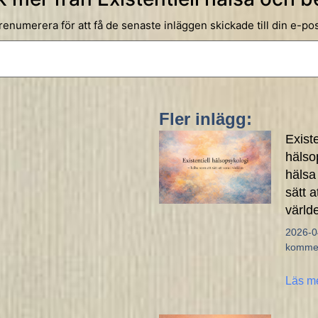
renumerera för att få de senaste inläggen skickade till din e-pos
Fler inlägg:
Existe
hälso
hälsa
sätt a
värld
2026-
kommen
Läs m