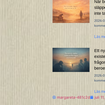
När b
släpp
inte t
2026-
kommen
Läs m
Ett ny
existe
frågo
bero
2026-
kommen
Läs m
margareta-481c2d
juli 1