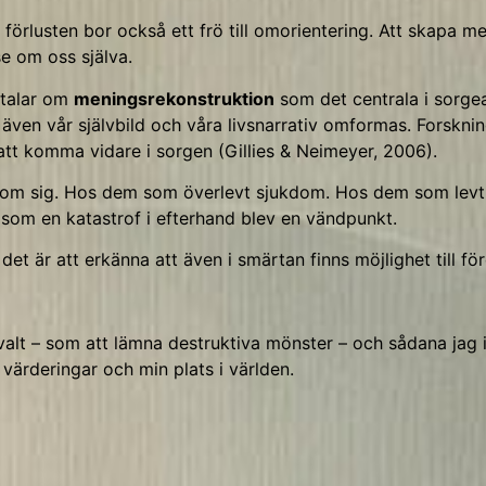
örlusten bor också ett frö till omorientering. Att skapa men
se om oss själva.
 talar om
meningsrekonstruktion
som det centrala i sorgea
 även vår självbild och våra livsnarrativ omformas. Forsknin
att komma vidare i sorgen (Gillies & Neimeyer, 2006).
om sig. Hos dem som överlevt sjukdom. Hos dem som levt 
 som en katastrof i efterhand blev en vändpunkt.
det är att erkänna att även i smärtan finns möjlighet till f
 valt – som att lämna destruktiva mönster – och sådana jag 
 värderingar och min plats i världen.