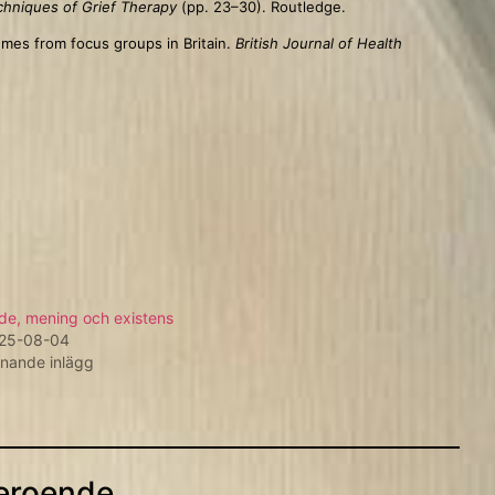
chniques of Grief Therapy
(pp. 23–30). Routledge.
Themes from focus groups in Britain.
British Journal of Health
ide, mening och existens
25-08-04
knande inlägg
beroende