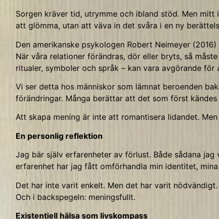
Sorgen kräver tid, utrymme och ibland stöd. Men mitt i f
att glömma, utan att väva in det svåra i en ny berättel
Den amerikanske psykologen Robert Neimeyer (2016)
När våra relationer förändras, dör eller bryts, så måste
ritualer, symboler och språk – kan vara avgörande för 
Vi ser detta hos människor som lämnat beroenden bak
förändringar. Många berättar att det som först kändes
Att skapa mening är inte att romantisera lidandet. Men 
En personlig reflektion
Jag bär själv erfarenheter av förlust. Både sådana jag
erfarenhet har jag fått omförhandla min identitet, mina
Det har inte varit enkelt. Men det har varit nödvändigt.
Och i backspegeln: meningsfullt.
Existentiell hälsa som livskompass