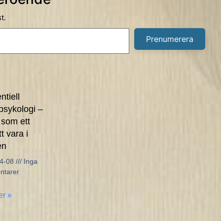
t.
Prenumerera
ntiell
psykologi –
 som ett
tt vara i
en
04-08
Inga
tarer
er »