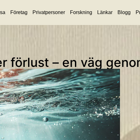
lsa
Företag
Privatpersoner
Forskning
Länkar
Blogg
Pr
er förlust – en väg gen