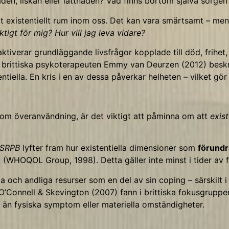
en, ilskan eller lättnaden? Vad finns bortom själva sorgen
tt existentiellt rum inom oss. Det kan vara smärtsamt – me
tigt för mig? Hur vill jag leva vidare?
aktiverar grundläggande livsfrågor kopplade till död, frihet
Den brittiska psykoterapeuten Emmy van Deurzen (2012) beskr
ntiella. En kris i en av dessa påverkar helheten – vilket gör
enom överanvändning, är det viktigt att påminna om att
exist
SRPB
lyfter fram hur existentiella dimensioner som
förundra
 (WHOQOL Group, 1998). Detta gäller inte minst i tider av för
ella och andliga resurser som en del av sin coping – särski
. O’Connell & Skevington (2007) fann i brittiska fokusgruppe
 än fysiska symptom eller materiella omständigheter.