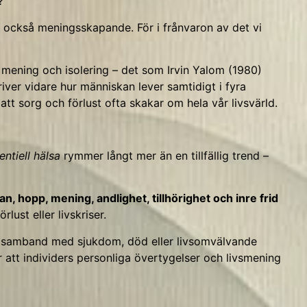
?
n också meningsskapande. För i frånvaron av det vi
, mening och isolering – det som Irvin Yalom (1980)
iver vidare hur människan lever samtidigt i fyra
 att sorg och förlust ofta skakar om hela vår livsvärld.
entiell hälsa
rymmer långt mer än en tillfällig trend –
n, hopp, mening, andlighet, tillhörighet och inre frid
lust eller livskriser.
lt i samband med sjukdom, död eller livsomvälvande
r att individers personliga övertygelser och livsmening