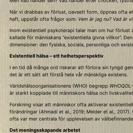
Men vad händer sen? Vad händer efter chocken, tystnad
När vi drabbas av förlust, oavsett form, öppnas ofta e
haft, uppstår ofta frågor som:
Vem är jag nu? Vad är vik
Inom existentiell psykoterapi talar man om hur förlust 
kallade för människans ”existentiella givna villkor”. 
dimensioner: den fysiska, sociala, personliga och existe
Existentiell hälsa – ett helhetsperspektiv
I en tid då många ord riskerar att förlora sin tyngd g
det är ett sätt att förstå hela vår mänskliga existens.
Världshälsoorganisationens (WHO) begrepp
WHOQOL-
är starkt kopplade till människors hälsa och livskvalitet
Forskning visar att människor ofta aktiverar existenti
förändringar (Ahmadi et al., 2019; Melder et al., 2017)
ofta var mer centrala för upplevelsen av välbefinnande
Det meningsskapande arbetet