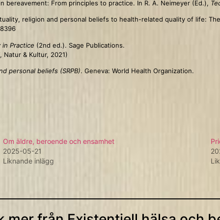
in bereavement: From principles to practice. In R. A. Neimeyer (Ed.),
Te
tuality, religion and personal beliefs to health-related quality of life: 
68396
 in Practice
(2nd ed.). Sage Publications.
, Natur & Kultur, 2021)
nd personal beliefs (SRPB)
. Geneva: World Health Organization.
Om äldre, beroende och ensamhet
Pr
2025-05-21
20
Liknande inlägg
Li
 mer från Existentiell hälsa och 