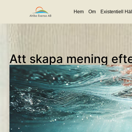
Hem
Om
Existentiell Hä
Att skapa mening eft