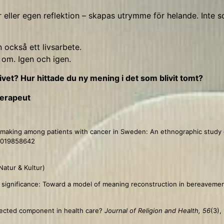
er eller egen reflektion – skapas utrymme för helande. Inte
 också ett livsarbete.
a om. Igen och igen.
ivet? Hur hittade du ny mening i det som blivit tomt?
terapeut
-making among patients with cancer in Sweden: An ethnographic study of
64019858642
 Natur & Kultur)
 for significance: Toward a model of meaning reconstruction in bereaveme
neglected component in health care?
Journal of Religion and Health, 56
(3),