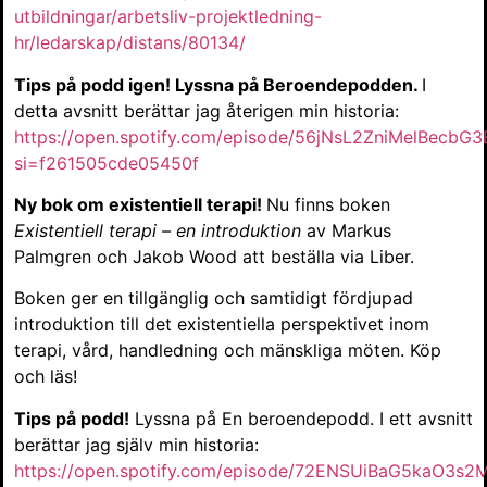
utbildningar/arbetsliv-projektledning-
hr/ledarskap/distans/80134/
Tips på podd igen! Lyssna på Beroendepodden.
I
detta avsnitt berättar jag återigen min historia:
https://open.spotify.com/episode/56jNsL2ZniMelBecbG
si=f261505cde05450f
Ny bok om existentiell terapi!
Nu finns boken
Existentiell terapi – en introduktion
av Markus
Palmgren och Jakob Wood att beställa via Liber.
Boken ger en tillgänglig och samtidigt fördjupad
introduktion till det existentiella perspektivet inom
terapi, vård, handledning och mänskliga möten. Köp
och läs!
Tips på podd!
Lyssna på En beroendepodd. I ett avsnitt
berättar jag själv min historia:
https://open.spotify.com/episode/72ENSUiBaG5kaO3s