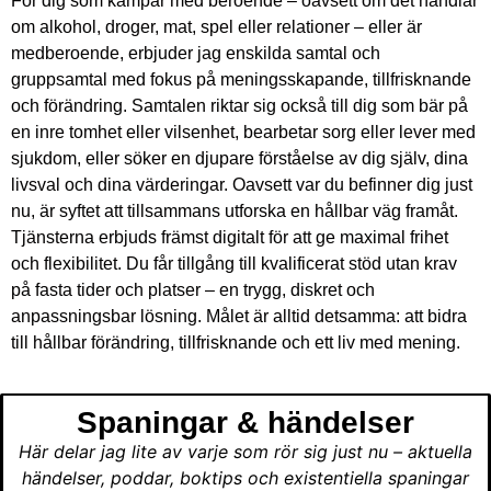
För dig som kämpar med beroende – oavsett om det handlar
om alkohol, droger, mat, spel eller relationer – eller är
medberoende, erbjuder jag enskilda samtal och
gruppsamtal med fokus på meningsskapande, tillfrisknande
och förändring. Samtalen riktar sig också till dig som bär på
en inre tomhet eller vilsenhet, bearbetar sorg eller lever med
sjukdom, eller söker en djupare förståelse av dig själv, dina
livsval och dina värderingar. Oavsett var du befinner dig just
nu, är syftet att tillsammans utforska en hållbar väg framåt.
Tjänsterna erbjuds främst digitalt för att ge maximal frihet
och flexibilitet. Du får tillgång till kvalificerat stöd utan krav
på fasta tider och platser – en trygg, diskret och
anpassningsbar lösning. Målet är alltid detsamma: att bidra
till hållbar förändring, tillfrisknande och ett liv med mening.
Spaningar & händelser
Här delar jag lite av varje som rör sig just nu – aktuella
händelser, poddar, boktips och existentiella spaningar