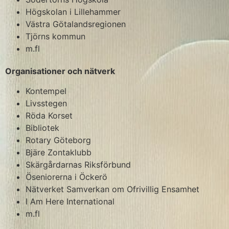
Högskolan i Lillehammer
Västra Götalandsregionen
Tjörns kommun
m.fl
Organisationer och nätverk
Kontempel
Livsstegen
Röda Korset
Bibliotek
Rotary Göteborg
Bjäre Zontaklubb
Skärgårdarnas Riksförbund
Öseniorerna i Öckerö
Nätverket Samverkan om Ofrivillig Ensamhet
I Am Here International
m.fl