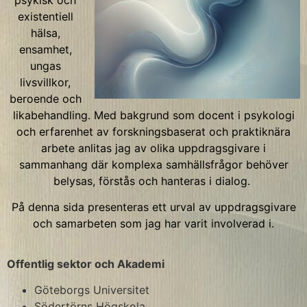
psykisk och
existentiell
hälsa,
ensamhet,
ungas
livsvillkor,
beroende och
likabehandling.
Med bakgrund som docent i psykologi
och erfarenhet av forskningsbaserat och praktiknära
arbete anlitas jag av olika uppdragsgivare i
sammanhang där komplexa samhällsfrågor behöver
belysas, förstås och hanteras i dialog.
På denna sida presenteras ett urval av uppdragsgivare
och samarbeten som jag har varit involverad i.
Offentlig sektor och Akademi
Göteborgs Universitet
Södertörns Högskola