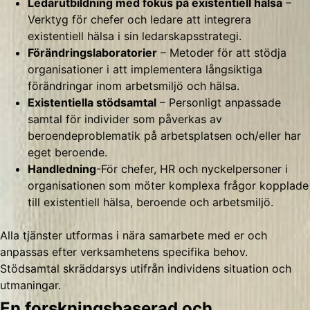
Ledarutbildning med fokus på existentiell hälsa
–
Verktyg för chefer och ledare att integrera
existentiell hälsa i sin ledarskapsstrategi.
Förändringslaboratorier
– Metoder för att stödja
organisationer i att implementera långsiktiga
förändringar inom arbetsmiljö och hälsa.
Existentiella stödsamtal
– Personligt anpassade
samtal för individer som påverkas av
beroendeproblematik på arbetsplatsen och/eller har
eget beroende.
Handledning
-För chefer, HR och nyckelpersoner i
organisationen som möter komplexa frågor kopplade
till existentiell hälsa, beroende och arbetsmiljö.
Alla tjänster utformas i nära samarbete med er och
anpassas efter verksamhetens specifika behov.
Stödsamtal skräddarsys utifrån individens situation och
utmaningar.
En forskningsbaserad och