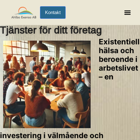
Kontakt
Existentiell Hälsa
Tjänster för ditt företag
Existentiell
hälsa och
beroende i
arbetslivet
– en
investering i välmående och