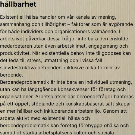
hållbarhet
Existentiell hälsa handlar om vår känsla av mening,
sammanhang och tillhörighet – faktorer som är avgörande
för både individers och organisationers välmående. I
arbetslivet påverkar dessa frågor inte bara den enskilde
medarbetaren utan även arbetsklimat, engagemang och
produktivitet. När existentiella behov inte tillgodoses kan
det leda till stress, utmattning och i vissa fall
självdestruktiva beteenden, inklusive olika former av
beroende.
Beroendeproblematik är inte bara en individuell utmaning,
utan kan ha långtgående konsekvenser för företag och
organisationer. Arbetsplatser där beroendefrågor hanteras
på ett öppet, stödjande och kunskapsbaserat sätt skapar
en mer hållbar och inkluderande arbetsmiljö. Genom att
arbeta aktivt med existentiell hälsa och
beroendeproblematik kan företag förebygga ohälsa och
samtidigt stärka arbetsplatsens kultur och sociala