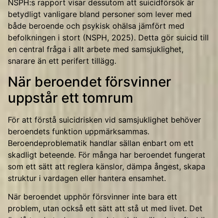
NSPH:s rapport visar dessutom att suicidförsök är
betydligt vanligare bland personer som lever med
både beroende och psykisk ohälsa jämfört med
befolkningen i stort (NSPH, 2025). Detta gör suicid till
en central fråga i allt arbete med samsjuklighet,
snarare än ett perifert tillägg.
När beroendet försvinner
uppstår ett tomrum
För att förstå suicidrisken vid samsjuklighet behöver
beroendets funktion uppmärksammas.
Beroendeproblematik handlar sällan enbart om ett
skadligt beteende. För många har beroendet fungerat
som ett sätt att reglera känslor, dämpa ångest, skapa
struktur i vardagen eller hantera ensamhet.
När beroendet upphör försvinner inte bara ett
problem, utan också ett sätt att stå ut med livet. Det