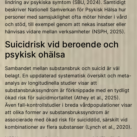
lindring av psykiska symtom (SBU, 2024). Samtidigt
beskriver Nationell Samverkan för Psykisk Hälsa hur
personer med samsjuklighet ofta möter hinder i vård
och stöd, till exempel genom att nekas insatser eller
hänvisas vidare mellan verksamheter (NSPH, 2025).
Suicidrisk vid beroende och
psykisk ohälsa
Sambandet mellan substansbruk och suicid är väl
belagt. En uppdaterad systematisk översikt och meta-
analys av longitudinella studier visar att
substansbrukssyndrom är förknippade med en tydligt
ökad risk för suicidmortalitet (Athey et al., 2025).
Även fall-kontrollstudier i breda vårdpopulationer visar
att olika former av substansbrukssyndrom är
associerade med ökad risk för suiciddöd, särskilt vid
kombinationer av flera substanser (Lynch et al., 2020).