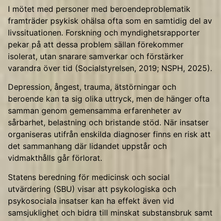
I mötet med personer med beroendeproblematik
framträder psykisk ohälsa ofta som en samtidig del av
livssituationen. Forskning och myndighetsrapporter
pekar på att dessa problem sällan förekommer
isolerat, utan snarare samverkar och förstärker
varandra över tid (Socialstyrelsen, 2019; NSPH, 2025).
Depression, ångest, trauma, ätstörningar och
beroende kan ta sig olika uttryck, men de hänger ofta
samman genom gemensamma erfarenheter av
sårbarhet, belastning och bristande stöd. När insatser
organiseras utifrån enskilda diagnoser finns en risk att
det sammanhang där lidandet uppstår och
vidmakthålls går förlorat.
Statens beredning för medicinsk och social
utvärdering (SBU) visar att psykologiska och
psykosociala insatser kan ha effekt även vid
samsjuklighet och bidra till minskat substansbruk samt