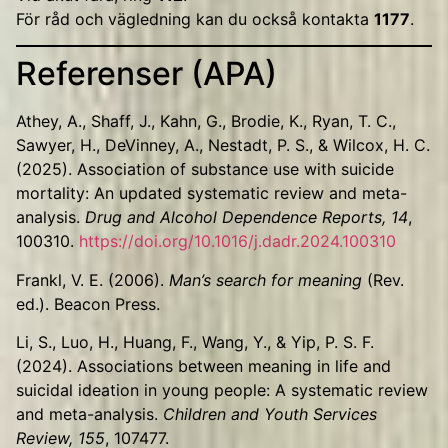
För råd och vägledning kan du också kontakta
1177
.
Referenser (APA)
Athey, A., Shaff, J., Kahn, G., Brodie, K., Ryan, T. C.,
Sawyer, H., DeVinney, A., Nestadt, P. S., & Wilcox, H. C.
(2025). Association of substance use with suicide
mortality: An updated systematic review and meta-
analysis.
Drug and Alcohol Dependence Reports, 14
,
100310.
https://doi.org/10.1016/j.dadr.2024.100310
Frankl, V. E. (2006).
Man’s search for meaning
(Rev.
ed.). Beacon Press.
Li, S., Luo, H., Huang, F., Wang, Y., & Yip, P. S. F.
(2024). Associations between meaning in life and
suicidal ideation in young people: A systematic review
and meta-analysis.
Children and Youth Services
Review, 155
, 107477.