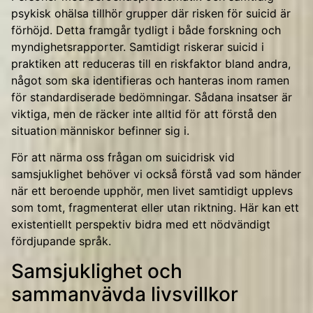
psykisk ohälsa tillhör grupper där risken för suicid är
förhöjd. Detta framgår tydligt i både forskning och
myndighetsrapporter. Samtidigt riskerar suicid i
praktiken att reduceras till en riskfaktor bland andra,
något som ska identifieras och hanteras inom ramen
för standardiserade bedömningar. Sådana insatser är
viktiga, men de räcker inte alltid för att förstå den
situation människor befinner sig i.
För att närma oss frågan om suicidrisk vid
samsjuklighet behöver vi också förstå vad som händer
när ett beroende upphör, men livet samtidigt upplevs
som tomt, fragmenterat eller utan riktning. Här kan ett
existentiellt perspektiv bidra med ett nödvändigt
fördjupande språk.
Samsjuklighet och
sammanvävda livsvillkor