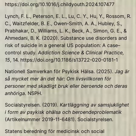
https://doi.org/10.1016/j.childyouth.2024.107477
Lynch, F. L., Peterson, E. L., Lu, C. Y., Hu, Y., Rossom, R.
C., Waitzfelder, B. E., Owen-Smith, A. A., Hubley, S.,
Prabhakar, D., Williams, L. K., Beck, A., Simon, G. E., &
Ahmedani, B. K. (2020). Substance use disorders and
risk of suicide in a general US population: A case–
control study.
Addiction Science & Clinical Practice,
15
, 14.
https://doi.org/10.1186/s13722-020-0181-1
Nationell Samverkan för Psykisk Hälsa. (2025).
Jag är
så mycket mer än det här: Om livsvillkoren för
personer med skadligt bruk eller beroende och deras
anhöriga
. NSPH.
Socialstyrelsen. (2019).
Kartläggning av samsjuklighet
i form av psykisk ohälsa och beroendeproblematik
(Artikelnummer 2019-11-6481). Socialstyrelsen.
Statens beredning för medicinsk och social