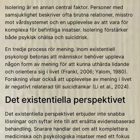
Isolering är en annan central faktor. Personer med
samsjuklighet beskriver ofta brutna relationer, misstro
mot vårdsystemet och en upplevelse av att vara för
komplexa för befintliga insatser. Isolering förstärker
både psykisk ohälsa och suicidrisk.
En tredje process rör mening. Inom existentiell
psykologi betonas att människor behöver uppleva
någon form av mening för att kunna uthärda lidande
och orientera sig i livet (Frankl, 2006; Yalom, 1980).
Forskning visar också att upplevelse av mening i livet
är negativt relaterad till suicidtankar (Li et al., 2024).
Det existentiella perspektivet
Det existentiella perspektivet erbjuder inte snabba
lösningar och syftar inte till att ersätta evidensbaserad
behandling. Snarare handlar det om att komplettera
medicinska och psykologiska insatser med ett fokus