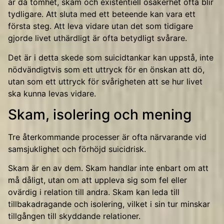
är då tomhet, skam och existentiell osäkerhet ofta blir
tydligare. Att sluta med ett beteende kan vara ett
första steg. Att leva vidare utan det som tidigare
gjorde livet uthärdligt är ofta betydligt svårare.
Det är i detta skede som suicidtankar kan uppstå, inte
nödvändigtvis som ett uttryck för en önskan att dö,
utan som ett uttryck för svårigheten att se hur livet
ska kunna levas vidare.
Skam, isolering och mening
Tre återkommande processer är ofta närvarande vid
samsjuklighet och förhöjd suicidrisk.
Skam är en av dem. Skam handlar inte enbart om att
må dåligt, utan om att uppleva sig som fel eller
ovärdig i relation till andra. Skam kan leda till
tillbakadragande och isolering, vilket i sin tur minskar
tillgången till skyddande relationer.