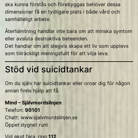
ska kunna förstås och förebyggas behöver dessa
dimensioner få en tydligare plats i både vård och
samhälleligt arbete.
Återhämtning handlar inte bara om att minska symtom
eller avsluta destruktiva beteenden.
Det handlar om att stegvis skapa ett liv som upplevs
som tillräckligt meningsfullt för att vilja leva.
Stöd vid suicidtankar
Om du själv har suicidtankar eller oroar dig för någon
annan finns hjälp att få.
Mind – Självmordslinjen
Telefon:
90101
Chatt:
www.sjalvmordslinjen.se
Öppet dygnet runt
Vid akut fara, ring
112
.