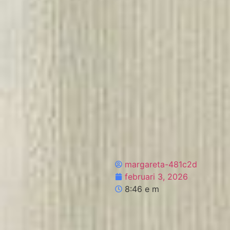
margareta-481c2d
februari 3, 2026
8:46 e m