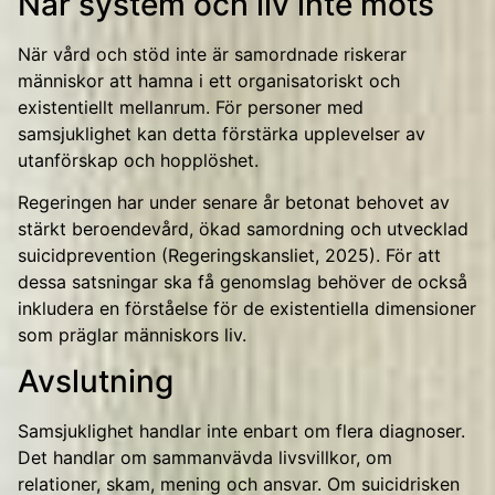
När system och liv inte möts
När vård och stöd inte är samordnade riskerar
människor att hamna i ett organisatoriskt och
existentiellt mellanrum. För personer med
samsjuklighet kan detta förstärka upplevelser av
utanförskap och hopplöshet.
Regeringen har under senare år betonat behovet av
stärkt beroendevård, ökad samordning och utvecklad
suicidprevention (Regeringskansliet, 2025). För att
dessa satsningar ska få genomslag behöver de också
inkludera en förståelse för de existentiella dimensioner
som präglar människors liv.
Avslutning
Samsjuklighet handlar inte enbart om flera diagnoser.
Det handlar om sammanvävda livsvillkor, om
relationer, skam, mening och ansvar. Om suicidrisken